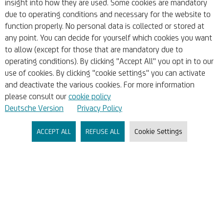
insight into how they are used. Some cookies are mandatory
due to operating conditions and necessary for the website to
function properly. No personal data is collected or stored at
any point. You can decide for yourself which cookies you want
Rechtliches
to allow (except for those that are mandatory due to
operating conditions). By clicking "Accept All" you opt in to our
Unsere AGB
use of cookies. By clicking "cookie settings" you can activate
Aushang
and deactivate the various cookies. For more information
please consult our
cookie policy
Datenschutz
Deutsche Version
Privacy Policy
Ihre Cookie-Einstellungen
ACCEPT ALL
REFUSE ALL
Cookie Settings
Wertpapieraufsichtsgesetz
Zahlungsdienstgesetz (ZaDiG)
Einlagensicherung & Anlegerentschädigung
Basisinformationsblätter
PSD2