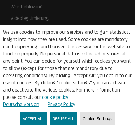
Whistleblowing
Videolegitimierung
We use cookies to improve our services and to gain statistical
Konten
insight into how they are used. Some cookies are mandatory
due to operating conditions and necessary for the website to
function properly. No personal data is collected or stored at
Finanz- & Liquiditätsplanung
any point. You can decide for yourself which cookies you want
to allow (except for those that are mandatory due to
Kredite & Förderungen
operating conditions). By clicking "Accept All" you opt in to our
use of cookies. By clicking "cookie settings" you can activate
and deactivate the various cookies. For more information
Börsen & Research
please consult our
cookie policy
Deutsche Version
Privacy Policy
Unternehmen
ACCEPT ALL
REFUSE ALL
Cookie Settings
Über Uns