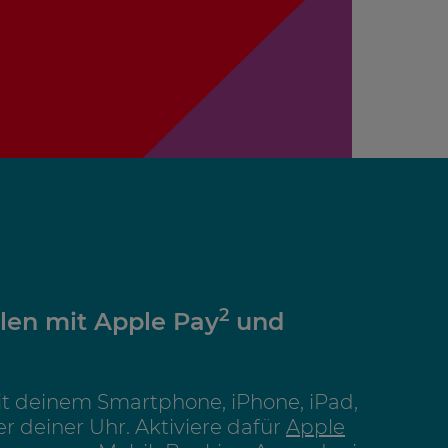
2
len mit Apple Pay
und
it deinem Smartphone, iPhone, iPad,
 deiner Uhr. Aktiviere dafür
Apple