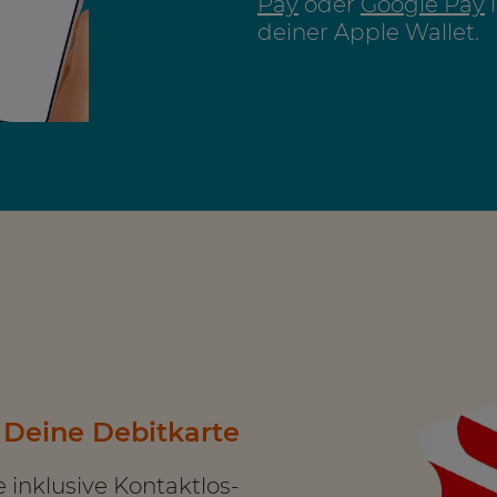
Pay
oder
Google Pay
i
deiner Apple Wallet.
Deine Debitkarte
inklusive Kontaktlos-