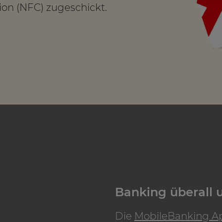
ion (NFC) zugeschickt.
Banking überall u
Die
MobileBanking A