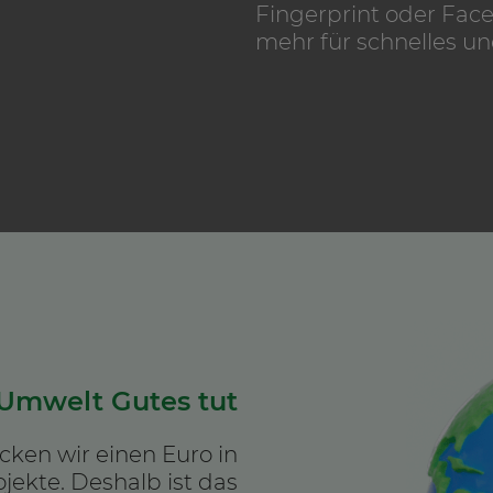
Fingerprint oder Fac
mehr für schnelles un
 Umwelt Gutes tut
cken wir einen Euro in
jekte. Deshalb ist das