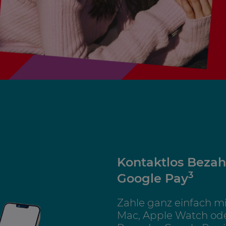
Kontaktlos Bezah
3
Google Pay
Zahle ganz einfach m
Mac, Apple Watch oder