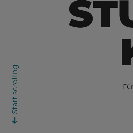
ST
Start scrolling
Für