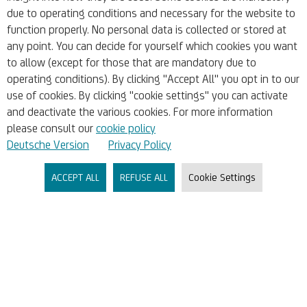
due to operating conditions and necessary for the website to
function properly. No personal data is collected or stored at
any point. You can decide for yourself which cookies you want
to allow (except for those that are mandatory due to
operating conditions). By clicking "Accept All" you opt in to our
Das könnte Sie auch
use of cookies. By clicking "cookie settings" you can activate
interessieren:
and deactivate the various cookies. For more information
please consult our
cookie policy
Deutsche Version
Privacy Policy
ACCEPT ALL
REFUSE ALL
Cookie Settings
Nachhaltige Finanzierungen
und Beratung