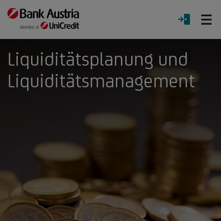
Ö
LOGIN
Menü
Liquiditätsplanung und
Liquiditätsmanagement