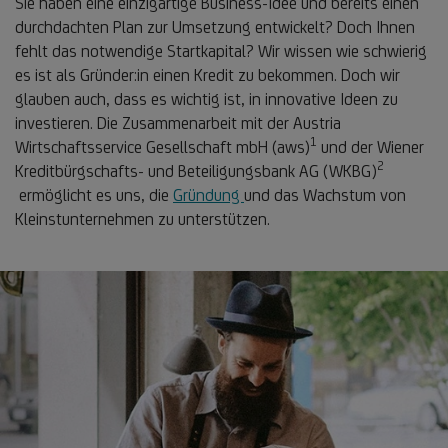
Sie haben eine einzigartige Business-Idee und bereits einen
durchdachten Plan zur Umsetzung entwickelt? Doch Ihnen
fehlt das notwendige Startkapital? Wir wissen wie schwierig
es ist als Gründer:in einen Kredit zu bekommen. Doch wir
glauben auch, dass es wichtig ist, in innovative Ideen zu
investieren. Die Zusammenarbeit mit der Austria
1
Fußnote
Wirtschaftsservice Gesellschaft mbH (aws)
und der Wiener
2
1
Kreditbürgschafts- und Beteiligungsbank AG (WKBG)
Fußnote
ermöglicht es uns, die
Gründung
und das Wachstum von
2
Kleinstunternehmen zu unterstützen.