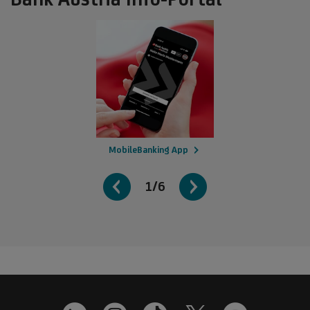
MobileBanking App
1/6