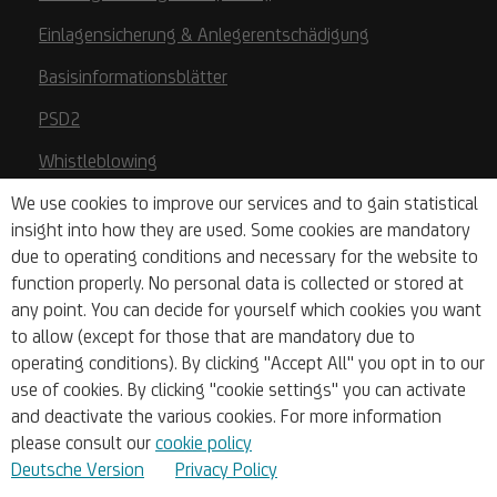
Einlagensicherung & Anlegerentschädigung
Basisinformationsblätter
PSD2
Whistleblowing
We use cookies to improve our services and to gain statistical
Videolegitimierung
insight into how they are used. Some cookies are mandatory
due to operating conditions and necessary for the website to
Über Uns
function properly. No personal data is collected or stored at
any point. You can decide for yourself which cookies you want
to allow (except for those that are mandatory due to
Unternehmen
operating conditions). By clicking "Accept All" you opt in to our
use of cookies. By clicking "cookie settings" you can activate
Börsen & Research
and deactivate the various cookies. For more information
please consult our
cookie policy
Deutsche Version
Privacy Policy
Blog