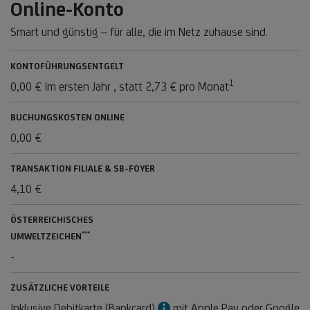
Online-Konto
Smart und günstig – für alle, die im Netz zuhause sind.
KONTOFÜHRUNGSENTGELT
1
Fußnote
0,00 € Im ersten Jahr , statt 2,73 € pro Monat
1
BUCHUNGSKOSTEN ONLINE
0,00 €
TRANSAKTION FILIALE & SB-FOYER
4,10 €
ÖSTERREICHISCHES
***
FUSSNOTE *
UMWELTZEICHEN
**
-
ZUSÄTZLICHE VORTEILE
Info
Inklusive Debitkarte (Bankcard)
mit Apple Pay oder Google