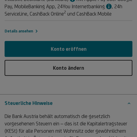
Info
Pay, MobileBanking App, 24You Internetbanking
, 24h
2
Fußnote
ServiceLine, CashBack Online
und CashBack Mobile
2
Details ansehen
Konto eröffnen
Konto ändern
Steuerliche Hinweise
Die Bank Austria behält automatisch die gesetzlich
vorgesehenen Steuern ein – das ist die Kapitalertragsteuer
(KESt) für alle Personen mit Wohnsitz oder gewöhnlichem