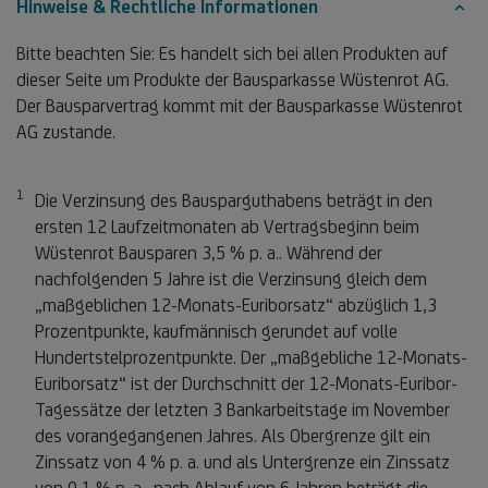
Hinweise & Rechtliche Informationen
Bitte beachten Sie: Es handelt sich bei allen Produkten auf
dieser Seite um Produkte der Bausparkasse Wüstenrot AG.
Der Bausparvertrag kommt mit der Bausparkasse Wüstenrot
AG zustande.
1
Fußnote 1
Die Verzinsung des Bausparguthabens beträgt in den
ersten 12 Laufzeitmonaten ab Vertragsbeginn beim
Wüstenrot Bausparen 3,5 % p. a.. Während der
nachfolgenden 5 Jahre ist die Verzinsung gleich dem
„maßgeblichen 12-Monats-Euriborsatz“ abzüglich 1,3
Prozentpunkte, kaufmännisch gerundet auf volle
Hundertstelprozentpunkte. Der „maßgebliche 12-Monats-
Euriborsatz“ ist der Durchschnitt der 12-Monats-Euribor-
Tagessätze der letzten 3 Bankarbeitstage im November
des vorangegangenen Jahres. Als Obergrenze gilt ein
Zinssatz von 4 % p. a. und als Untergrenze ein Zinssatz
von 0,1 % p. a., nach Ablauf von 6 Jahren beträgt die