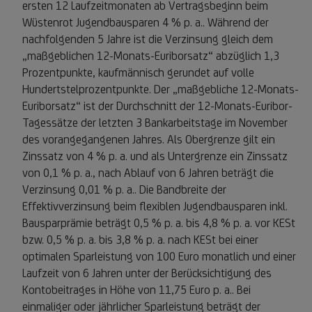
ersten 12 Laufzeitmonaten ab Vertragsbeginn beim
Wüstenrot Jugendbausparen 4 % p. a.. Während der
nachfolgenden 5 Jahre ist die Verzinsung gleich dem
„maßgeblichen 12-Monats-Euriborsatz“ abzüglich 1,3
Prozentpunkte, kaufmännisch gerundet auf volle
Hundertstelprozentpunkte. Der „maßgebliche 12-Monats-
Euriborsatz“ ist der Durchschnitt der 12-Monats-Euribor-
Tagessätze der letzten 3 Bankarbeitstage im November
des vorangegangenen Jahres. Als Obergrenze gilt ein
Zinssatz von 4 % p. a. und als Untergrenze ein Zinssatz
von 0,1 % p. a., nach Ablauf von 6 Jahren beträgt die
Verzinsung 0,01 % p. a.. Die Bandbreite der
Effektivverzinsung beim flexiblen Jugendbausparen inkl.
Bausparprämie beträgt 0,5 % p. a. bis 4,8 % p. a. vor KESt
bzw. 0,5 % p. a. bis 3,8 % p. a. nach KESt bei einer
optimalen Sparleistung von 100 Euro monatlich und einer
Laufzeit von 6 Jahren unter der Berücksichtigung des
Kontobeitrages in Höhe von 11,75 Euro p. a.. Bei
einmaliger oder jährlicher Sparleistung beträgt der