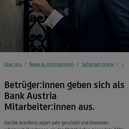
Über uns
News & Informationen
Sicherheit online
All
Betrüger:innen geben sich als
Bank Austria
Mitarbeiter:innen aus.
Der:Die Anrufer:in agiert sehr geschickt und überredet