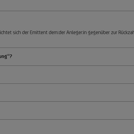
flichtet sich der Emittent dem:der Anleger:in gegenüber zur Rück
ung“?