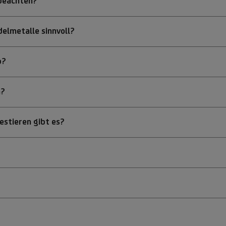
 beachten?
delmetalle sinnvoll?
b?
n?
estieren gibt es?