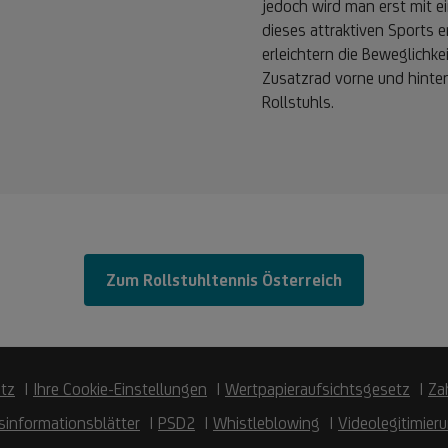
jedoch wird man erst mit ei
dieses attraktiven Sports e
erleichtern die Beweglichke
Zusatzrad vorne und hinten
Rollstuhls.
Zum Rollstuhltennis Österreich
tz
Ihre Cookie-Einstellungen
Wertpapieraufsichtsgesetz
Za
sinformationsblätter
PSD2
Whistleblowing
Videolegitimier