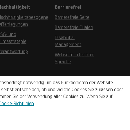
Nachhaltigkeit
Barrierefrei
Nachhaltigkeitsbezogene
Barrierefreie Seite
Offenlegungen
Barrierefreie Filialen
ESG- und
Disability-
limastrategie
Management
Verantwortung
Webseite in leichter
Sprache
riebsbedingt notwendig um das Funktionieren der Website
selbst entscheiden, ob und welche Cookies Sie zulassen oder
mmen Sie der Verwendung aller Cookies zu. Wenn Sie auf
Cookie-Richtlinien
Impressum
Sitemap