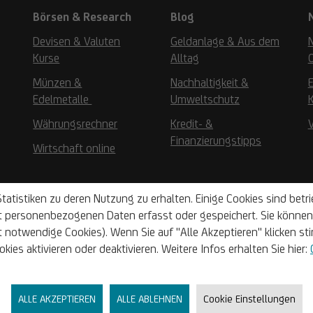
Börsen & Research
Blog
Devisen & Valuten
Geldanlage & Aus dem
Kurse
Alltag
Münzen &
Nachhaltigkeit &
Edelmetalle
Umweltschutz
K
Währungsrechner
Kredit- &
Finanzierungstipps
Wirtschaft online
tatistiken zu deren Nutzung zu erhalten. Einige Cookies sind bet
t personenbezogenen Daten erfasst oder gespeichert. Sie können 
otwendige Cookies). Wenn Sie auf "Alle Akzeptieren" klicken sti
ies aktivieren oder deaktivieren. Weitere Infos erhalten Sie hier:
ALLE AKZEPTIEREN
ALLE ABLEHNEN
Cookie Einstellungen