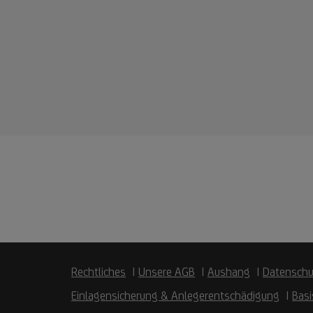
Rechtliches
Unsere AGB
Aushang
Datenschu
Einlagensicherung & Anlegerentschädigung
Basi