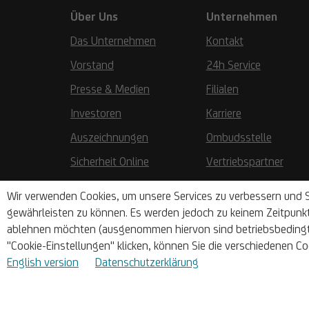
Über Uns
Unternehmen
Das Unternehmen
Kontakt
Vorstand
24h Service
Presse & Medien
Filialen
Investoren
Karriere
Auszeichnungen
Ombudsstelle
Sicherheit Online
Vertriebspartner
Wir verwenden Cookies, um unsere Services zu verbessern und S
gewährleisten zu können. Es werden jedoch zu keinem Zeitpunk
ablehnen möchten (ausgenommen hiervon sind betriebsbedingt n
"Cookie-Einstellungen" klicken, können Sie die verschiedenen Cook
English version
Datenschutzerklärung
© 2026 UniCredit Bank Austria AG