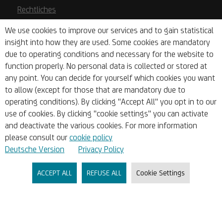
Rechtliches
Unsere AGB
We use cookies to improve our services and to gain statistical
insight into how they are used. Some cookies are mandatory
Aushang
due to operating conditions and necessary for the website to
function properly. No personal data is collected or stored at
Datenschutz
any point. You can decide for yourself which cookies you want
Ihre Cookie-Einstellungen
to allow (except for those that are mandatory due to
operating conditions). By clicking "Accept All" you opt in to our
Wertpapieraufsichtsgesetz
use of cookies. By clicking "cookie settings" you can activate
Zahlungsdienstgesetz (ZaDiG)
and deactivate the various cookies. For more information
please consult our
cookie policy
Einlagensicherung & Anlegerentschädigung
Deutsche Version
Privacy Policy
Basisinformationsblätter
ACCEPT ALL
REFUSE ALL
Cookie Settings
PSD2
Whistleblowing
Videolegitimierung