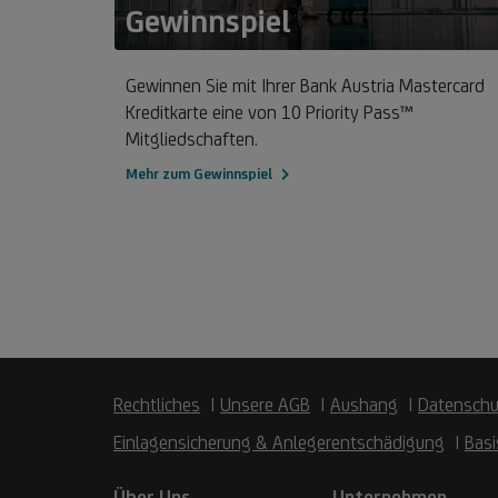
Gewinnspiel
Mehr
zum
ando
Gewinnen Sie mit Ihrer Bank Austria Mastercard
Gewinnspiel
Kreditkarte eine von 10 Priority Pass™
Mitgliedschaften.
Mehr zum Gewinnspiel
Rechtliches
Unsere AGB
Aushang
Datenschu
Einlagensicherung & Anlegerentschädigung
Basi
Über Uns
Unternehmen