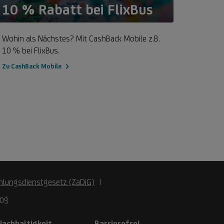
10 % Rabatt bei FlixBus
Gew
u
Zum
ashBack
Gewinnspiel
Wohin als Nächstes? Mit CashBack Mobile z.B.
Als Ban
obile
10 % bei FlixBus.
kannst 
Begleit
Zu CashBack Mobile
am 12.
Zum Gew
hlungsdienstgesetz (ZaDiG)
ung
Nachhaltigkeit
Barrierefrei