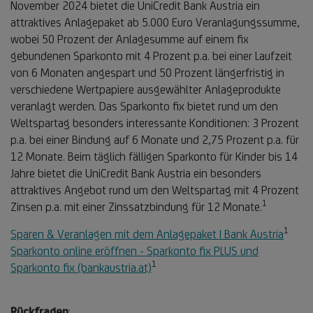
November 2024 bietet die UniCredit Bank Austria ein
attraktives Anlagepaket ab 5.000 Euro Veranlagungssumme,
wobei 50 Prozent der Anlagesumme auf einem fix
gebundenen Sparkonto mit 4 Prozent p.a. bei einer Laufzeit
von 6 Monaten angespart und 50 Prozent längerfristig in
verschiedene Wertpapiere ausgewählter Anlageprodukte
veranlagt werden. Das Sparkonto fix bietet rund um den
Weltspartag besonders interessante Konditionen: 3 Prozent
p.a. bei einer Bindung auf 6 Monate und 2,75 Prozent p.a. für
12 Monate. Beim täglich fälligen Sparkonto für Kinder bis 14
Jahre bietet die UniCredit Bank Austria ein besonders
attraktives Angebot rund um den Weltspartag mit 4 Prozent
1
Fußnote
Zinsen p.a. mit einer Zinssatzbindung für 12 Monate.
1
1
Fußn
Sparen & Veranlagen mit dem Anlagepaket | Bank Austria
1
Sparkonto online eröffnen - Sparkonto fix PLUS und
1
Fußnote
Sparkonto fix (bankaustria.at)
1
Rückfragen
: