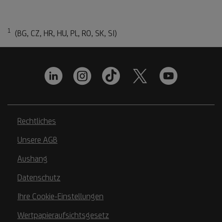
1
Fußnote
(BG, CZ, HR, HU, PL, RO, SK, SI)
1
Rechtliches
Unsere AGB
Aushang
Datenschutz
Ihre Cookie-Einstellungen
Wertpapieraufsichtsgesetz