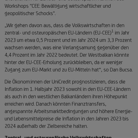
Workshops "CEE: Bewältigung wirtschaftlicher und
geopolitischer Schocks".
„Wir gehen davon aus, dass die Volkswirtschaften in den
1
Fußnote
zentral- und osteuropäischen EU-Ländern (EU-CEE)
im Jahr
1
2023 um etwa 0,5 Prozent und im Jahr 2024 um 3,3 Prozent
wachsen werden, was eine Verlangsamung gegenüber den
4,4 Prozent im Jahr 2022 bedeutet. Der Westbalkan könnte
hinter der EU-CEE-Erholung zurückbleiben, da er weniger
Zugang zum EU-Markt und zu EU-Mitteln hat“, so Dan Bucsa.
Die Ökonom:innen der UniCredit prognostizieren, dass die
Inflation im 1. Halbjahr 2023 sowohl in den EU-CEE-Ländern
als auch in den westlichen Balkanländern ihren Höhepunkt
erreichen wird. Danach könnten Finanztransfers,
angespannte Arbeitsmarktbedingungen und höhere Energie-
und Lebensmittelpreise die Inflation in den Jahren 2023 bis
2024 außerhalb der Zielbereiche halten.
Zentral- und osteuropäische Volkswirtschaften