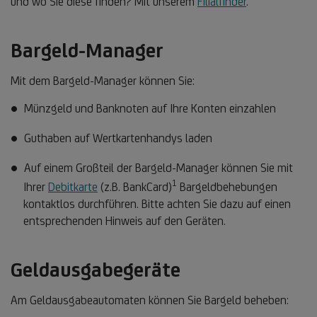
und wo Sie diese finden? Mit unserem
Filialfinder
.
Bargeld-Manager
Mit dem Bargeld-Manager können Sie:
Münzgeld und Banknoten auf Ihre Konten einzahlen
Guthaben auf Wertkartenhandys laden
Auf einem Großteil der Bargeld-Manager können Sie mit
1
Fußnote
Ihrer
Debitkarte
(z.B. BankCard)
Bargeldbehebungen
1
kontaktlos durchführen. Bitte achten Sie dazu auf einen
entsprechenden Hinweis auf den Geräten.
Geldausgabegeräte
Am Geldausgabeautomaten können Sie Bargeld beheben: