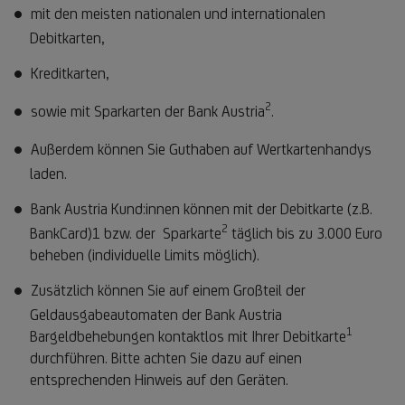
mit den meisten nationalen und internationalen
Debitkarten,
Kreditkarten,
2
Fußnote
sowie mit Sparkarten der Bank Austria
.
2
Außerdem können Sie Guthaben auf Wertkartenhandys
laden.
Bank Austria Kund:innen können mit der Debitkarte (z.B.
2
Fußnote
BankCard)1 bzw. der Sparkarte
täglich bis zu 3.000 Euro
2
beheben (individuelle Limits möglich).
Zusätzlich können Sie auf einem Großteil der
Geldausgabeautomaten der Bank Austria
1
Fußnote
Bargeldbehebungen kontaktlos mit Ihrer Debitkarte
1
durchführen. Bitte achten Sie dazu auf einen
entsprechenden Hinweis auf den Geräten.