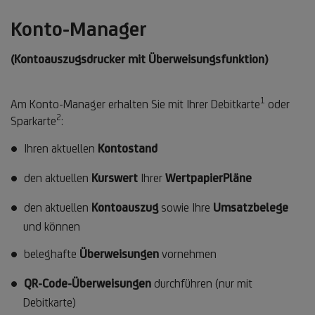
Konto-Manager
(Kontoauszugsdrucker mit Überweisungsfunktion)
1
Fußnote
Am Konto-Manager erhalten Sie mit Ihrer Debitkarte
oder
2
Fußnote
1
Sparkarte
:
2
Ihren aktuellen
Kontostand
den aktuellen
Kurswert
Ihrer
WertpapierPläne
den aktuellen
Kontoauszug
sowie Ihre
Umsatzbelege
und können
beleghafte
Überweisungen
vornehmen
QR-Code-Überweisungen
durchführen (nur mit
Debitkarte)