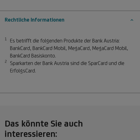
Rechtliche Informationen
1
Fußnote 1
Es betrifft die folgenden Produkte der Bank Austria:
BankCard, BankCard Mobil, MegaCard, MegaCard Mobil,
BankCard Basiskonto.
2
Fußnote 2
Sparkarten der Bank Austria sind die SparCard und die
ErfolgsCard.
Das könnte Sie auch
interessieren: