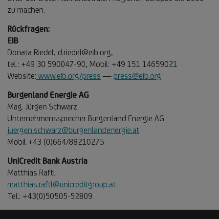
zu machen.
Rückfragen:
EIB
Donata Riedel, d.riedel@eib.org,
tel.: +49 30 590047-90, Mobil: +49 151 14659021
Website:
www.eib.org/press
—
press@eib.org
Burgenland Energie AG
Mag. Jürgen Schwarz
Unternehmenssprecher Burgenland Energie AG
juergen.schwarz@burgenlandenergie.at
Mobil +43 (0)664/88210275
UniCredit Bank Austria
Matthias Raftl
matthias.raftl@unicreditgroup.at
Tel.: +43(0)50505-52809