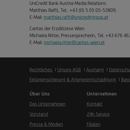
UniCredit Bank Austria Media Relations
Matthias Raftl, Tel.: +43 (0) 5 05 05-52809;
E-Mail:
matthias.raftl@unicreditgroup.at
Caritas der Erzdiözese Wien
Michaela Ritter, Pressesprecherin, Tel: +43 676 4
E-Mail:
michaela.ritter@caritas-wien.at
Rechtliches
Unsere AGB
Aushang
Datenschu
Einlagensicherung & Anlegerentschädigung
Basi
Über Uns
Unternehmen
Das Unternehmen
Kontakt
Vorstand
24h Service
Presse & Medien
Filialen