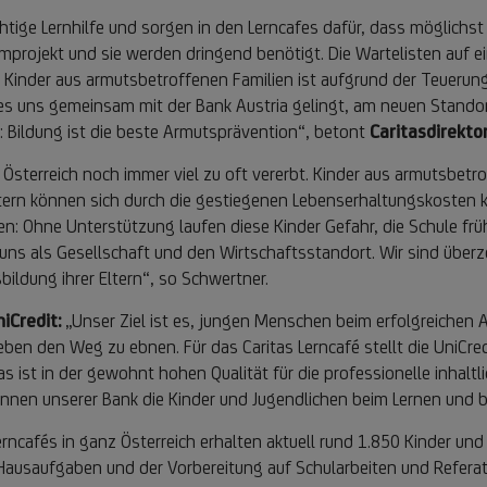
htige Lernhilfe und sorgen in den Lerncafes dafür, dass möglichs
mprojekt und sie werden dringend benötigt. Die Wartelisten auf ein
r Kinder aus armutsbetroffenen Familien ist aufgrund der Teueru
s es uns gemeinsam mit der Bank Austria gelingt, am neuen Stando
: Bildung ist die beste Armutsprävention“, betont
Caritasdirekto
 Österreich noch immer viel zu oft vererbt. Kinder aus armutsbet
tern können sich durch die gestiegenen Lebenserhaltungskosten 
udien: Ohne Unterstützung laufen diese Kinder Gefahr, die Schule f
uns als Gesellschaft und den Wirtschaftsstandort. Wir sind überz
ldung ihrer Eltern“, so Schwertner.
iCredit:
„Unser Ziel ist es, jungen Menschen beim erfolgreichen A
eben den Weg zu ebnen. Für das Caritas Lerncafé stellt die UniCred
as ist in der gewohnt hohen Qualität für die professionelle inhalt
r:innen unserer Bank die Kinder und Jugendlichen beim Lernen und
erncafés in ganz Österreich erhalten aktuell rund 1.850 Kinder und
Hausaufgaben und der Vorbereitung auf Schularbeiten und Referat