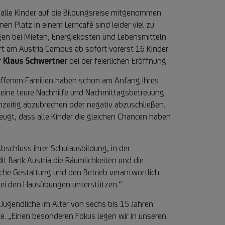
t alle Kinder auf die Bildungsreise mitgenommen
en Platz in einem Lerncafé sind leider viel zu
ngen bei Mieten, Energiekosten und Lebensmitteln
rt am Austria Campus ab sofort vorerst 16 Kinder
r Klaus Schwertner
bei der feierlichen Eröffnung.
roffenen Familien haben schon am Anfang ihres
keine teure Nachhilfe und Nachmittagsbetreuung
rühzeitig abzubrechen oder negativ abzuschließen.
eugt, dass alle Kinder die gleichen Chancen haben
bschluss ihrer Schulausbildung, in der
it Bank Austria die Räumlichkeiten und die
liche Gestaltung und den Betrieb verantwortlich.
 bei den Hausübungen unterstützen.“
 Jugendliche im Alter von sechs bis 15 Jahren
e. „Einen besonderen Fokus legen wir in unseren