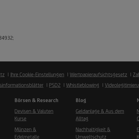
634932;
tz
Ihre Cookie-Einstellungen
Wertpapieraufsichtsgesetz
Za
sinformationsblätter
PSD2
Whistleblowing
Videolegitimier
Börsen & Research
Blog
Devisen & Valuten
Geldanlage & Aus dem
Kurse
Alltag
Münzen &
Nachhaltigkeit &
Edelmetalle
Umweltschutz
K