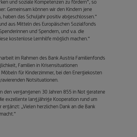
ärken und soziale Kompetenzen zu fördern“, so
her: Gemeinsam können wir den Kindern jene
n, haben das Schuljahr positiv abgeschlossen.“
und aus Mitteln des Europäischen Sozialfonds
Spenderinnen und Spendern, und v.a. die
diese kostenlose Lernhilfe möglich machen.“
enarbeit im Rahmen des Bank Austria Familienfonds
chkeit, Familien in Krisensituationen
n Möbeln für Kinderzimmer, bei den Energiekosten
gravierenden Notsituationen.
as in den vergangenen 30 Jahren 855 in Not geratene
 die exzellente langjährige Kooperation rund um
r ergänzt: „Vielen herzlichen Dank an die Bank
 macht.“