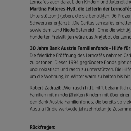
Lerncafés auch darauf, den Kindern und Jugendlic
Martina Polleres-Hyll, die Leiterin der Lerncafé
Unterstützung geben, die sie benötigen. 96 Prozent
Schwertner ergänzt: „Die Caritas Lerncafés erhal
sowie dem Land Niederösterreich. Ohne die wichti
hunderten Freiwilligen wäre das Angebot der Lernc
30 Jahre Bank Austria Familienfonds - Hilfe fü
Die feierliche Eröffnung des Lerncafés nahmen Ca
zu betonen. Dieser 1994 gegründete Fonds gibt den
unbürokratisch und rasch zu unterstützen. Die Hil
um die Wohnung im Winter warm zu halten bis hin
Robert Zadrazil: „Wer rasch hilft, hilft bekanntli
Familien mit minderjährigen Kindern mit über einer 
den Bank Austria Familienfonds, die bereits so vie
Austria für die wertvolle jahrzehntelange Zusamme
Rückfragen: