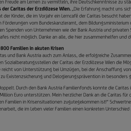
hen Freude am Lernen zu vermitteln, ihre Deutschkenntnisse zu st
s der Caritas der Erzdiözese Wien.
„Die Erfahrung macht uns sic
 der Kinder, die im Vorjahr ein Lerncafé der Caritas besucht habe
ten Förderungen vom Bundeskanzleramt, dem Bildungsministerium 
gen Spenden von Unternehmen wie der Bank Austria und privaten 
afes nicht möglich. Danke an alle, die hier zusammenhelfen und 
r 800 Familien in akuten Krisen
ritas und Bank Austria auch zum Anlass, die erfolgreiche Zusamm
 Sozialberatungsstellen der Caritas der Erzdiözese Wien die Mögli
fe reicht von Unterstützung bei Umzügen, bei der Anschaffung vo
 zu Existenzsicherung und Delogierungsprävention in besonders 
ch doppelt. Durch den Bank Austria Familienfonds konnte die Carit
Million Euro unterstützen. Mein herzlicher Dank an die Caritas für
len Familien in Krisensituationen zugutegekommen ist!“ Schwertne
narbeit, die im Leben vieler Familien einen konkreten Unterschied