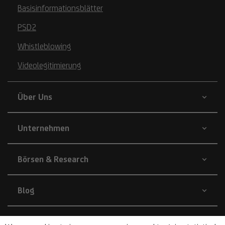
Basisinformationsblätter
PSD2
Whistleblowing
Videolegitimierung
Über Uns
Unternehmen
Börsen & Research
Blog
Nachhaltigkeit