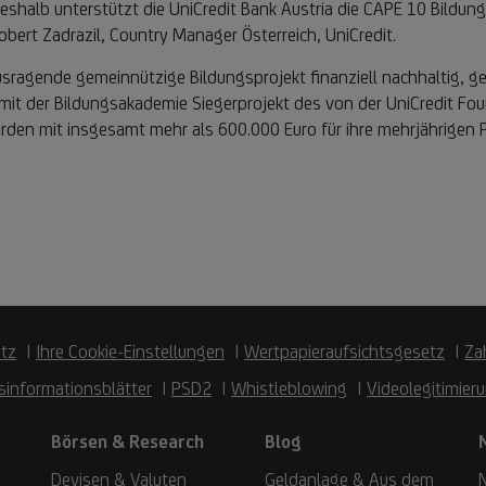
Deshalb unterstützt die UniCredit Bank Austria die CAPE 10 Bild
obert Zadrazil, Country Manager Österreich, UniCredit.
ausragende gemeinnützige Bildungsprojekt finanziell nachhaltig, 
t der Bildungsakademie Siegerprojekt des von der UniCredit Fou
rden mit insgesamt mehr als 600.000 Euro für ihre mehrjährigen P
tz
Ihre Cookie-Einstellungen
Wertpapieraufsichtsgesetz
Za
sinformationsblätter
PSD2
Whistleblowing
Videolegitimier
Börsen & Research
Blog
Devisen & Valuten
Geldanlage & Aus dem