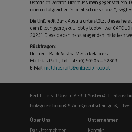
Österreich vererbt. Hier muss man gegensteuern. 
einen erfolgreichen Schulabschluss ebnet“, sagt R
Die UniCredit Bank Austria unterstützt dieses her
dem Bildungsprojekt „Hobby Lobby“ war CAPE 10 mi
2023“. Diese beiden herausragenden Initiativen we
Rückfragen:
UniCredit Bank Austria Media Relations
Matthias Raftl, Tel. +43 (0) 50505 – 52809
E-Mail:
matthias.raftl@unicreditgroup.at
Rechtliches
Unsere AGB
Aushang
Datenschu
Einlagensicherung & Anlegerentschädigung
Basi
Über Uns
Unternehmen
Das Unternehmen
Kontakt