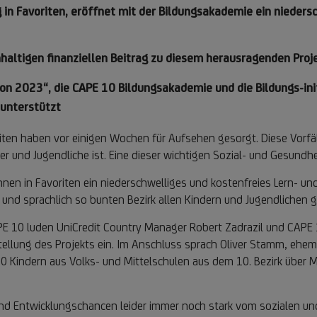
 in Favoriten, eröffnet mit der Bildungsakademie ein nieders
chhaltigen finanziellen Beitrag zu diesem herausragenden Proj
ion 2023“, die CAPE 10 Bildungsakademie und die Bildungs-in
 unterstützt
iten haben vor einigen Wochen für Aufsehen gesorgt. Diese Vorfäll
r und Jugendliche ist. Eine dieser wichtigen Sozial- und Gesundhe
nnen in Favoriten ein niederschwelliges und kostenfreies Lern- 
ll und sprachlich so bunten Bezirk allen Kindern und Jugendlichen 
E 10 luden UniCredit Country Manager Robert Zadrazil und CAPE 10
llung des Projekts ein. Im Anschluss sprach Oliver Stamm, ehemali
00 Kindern aus Volks- und Mittelschulen aus dem 10. Bezirk über M
und Entwicklungschancen leider immer noch stark vom sozialen und