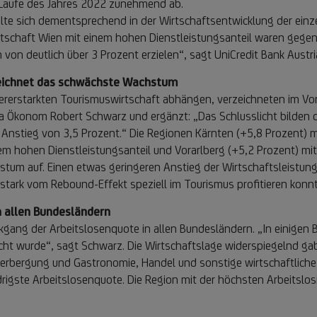
im Laufe des Jahres 2022 zunehmend ab.
lte sich dementsprechend in der Wirtschaftsentwicklung der einz
chaft Wien mit einem hohen Dienstleistungsanteil waren gegenübe
on deutlich über 3 Prozent erzielen“, sagt UniCredit Bank Aust
rzeichnet das schwächste Wachstum
dererstarkten Tourismuswirtschaft abhängen, verzeichneten im Vor
a Ökonom Robert Schwarz und ergänzt: „Das Schlusslicht bilden di
 Anstieg von 3,5 Prozent.“ Die Regionen Kärnten (+5,8 Prozent) mi
em hohen Dienstleistungsanteil und Vorarlberg (+5,2 Prozent) mit
hstum auf. Einen etwas geringeren Anstieg der Wirtschaftsleistun
o stark vom Rebound-Effekt speziell im Tourismus profitieren konn
 allen Bundesländern
kgang der Arbeitslosenquote in allen Bundesländern. „In einigen
eicht wurde“, sagt Schwarz. Die Wirtschaftslage widerspiegelnd ga
herbergung und Gastronomie, Handel und sonstige wirtschaftliche 
drigste Arbeitslosenquote. Die Region mit der höchsten Arbeitslos