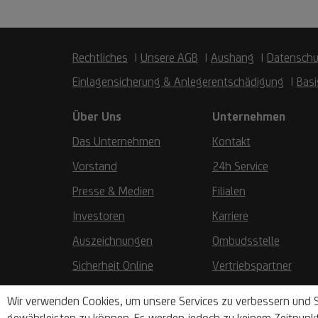
Rechtliches
Unsere AGB
Aushang
Datenschu
Einlagensicherung & Anlegerentschädigung
Basi
Über Uns
Unternehmen
Das Unternehmen
Kontakt
Vorstand
24h Service
Presse & Medien
Filialen
Investoren
Karriere
Auszeichnungen
Ombudsstelle
Sicherheit Online
Vertriebspartner
Wir verwenden Cookies, um unsere Services zu verbessern und S