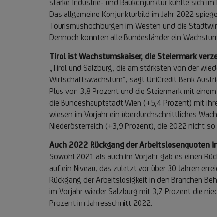
starke Industrie- und Baukonjunktur kühlte sich 
Das allgemeine Konjunkturbild im Jahr 2022 spiege
Tourismushochburgen im Westen und die Stadtwirts
Dennoch konnten alle Bundesländer ein Wachstum v
Tirol ist Wachstumskaiser, die Steiermark ve
„Tirol und Salzburg, die am stärksten von der wie
Wirtschaftswachstum“, sagt UniCredit Bank Austri
Plus von 3,8 Prozent und die Steiermark mit einem
die Bundeshauptstadt Wien (+5,4 Prozent) mit ihr
wiesen im Vorjahr ein überdurchschnittliches Wac
Niederösterreich (+3,9 Prozent), die 2022 nicht s
Auch 2022 Rückgang der Arbeitslosenquoten in
Sowohl 2021 als auch im Vorjahr gab es einen Rüc
auf ein Niveau, das zuletzt vor über 30 Jahren err
Rückgang der Arbeitslosigkeit in den Branchen Be
im Vorjahr wieder Salzburg mit 3,7 Prozent die nie
Prozent im Jahresschnitt 2022.