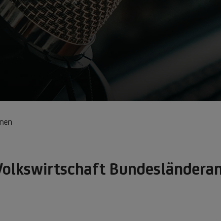
onen
 Volkswirtschaft Bundesländera