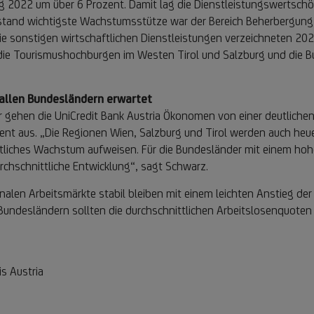
eg 2022 um über 6 Prozent. Damit lag die Dienstleistungswertsc
bstand wichtigste Wachstumsstütze war der Bereich Beherbergun
ie sonstigen wirtschaftlichen Dienstleistungen verzeichneten 202
m die Tourismushochburgen im Westen Tirol und Salzburg und die
 allen Bundesländern erwartet
 gehen die UniCredit Bank Austria Ökonomen von einer deutlichen
t aus. „Die Regionen Wien, Salzburg und Tirol werden auch heue
ittliches Wachstum aufweisen. Für die Bundesländer mit einem hohe
rchschnittliche Entwicklung“, sagt Schwarz.
nalen Arbeitsmärkte stabil bleiben mit einem leichten Anstieg de
n Bundesländern sollten die durchschnittlichen Arbeitslosenquote
s Austria