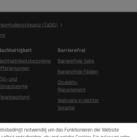
hlungsdienstgesetz (ZaDiG)
ung
Nachhaltigkeit
Barrierefrei
Nachhaltigkeitsbezogene
Barrierefreie Seite
Offenlegungen
Barrierefreie Filialen
ESG- und
Disability-
limastrategie
Management
Verantwortung
Webseite in leichter
Sprache
riebsbedingt notwendig um das Funktionieren der Website