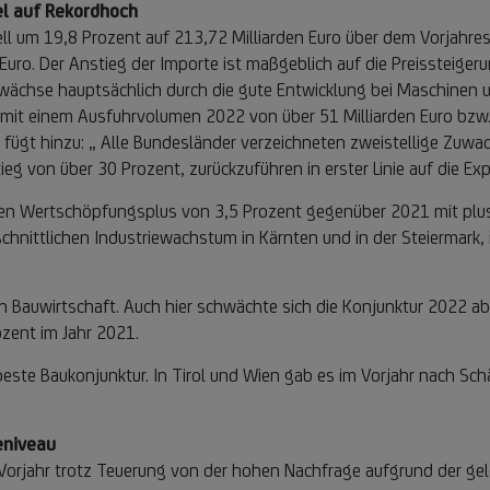
el auf Rekordhoch
 um 19,8 Prozent auf 213,72 Milliarden Euro über dem Vorjahresw
uro. Der Anstieg der Importe ist maßgeblich auf die Preissteiger
uwächse hauptsächlich durch die gute Entwicklung bei Maschinen
ch mit einem Ausfuhrvolumen 2022 von über 51 Milliarden Euro bzw
ügt hinzu: „ Alle Bundesländer verzeichneten zweistellige Zuwa
eg von über 30 Prozent, zurückzuführen in erster Linie auf die E
alen Wertschöpfungsplus von 3,5 Prozent gegenüber 2021 mit plus 
hnittlichen Industriewachstum in Kärnten und in der Steiermark, 
schen Bauwirtschaft. Auch hier schwächte sich die Konjunktur 202
ozent im Jahr 2021.
beste Baukonjunktur. In Tirol und Wien gab es im Vorjahr nach Sc
eniveau
m Vorjahr trotz Teuerung von der hohen Nachfrage aufgrund der g