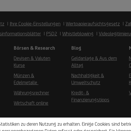
tz
Ihre Cookie-Einstellungen
Wertpapieraufsichtsgesetz
Za
sinformationsblätter
PSD2
Whistleblowing
Videolegitimier
Börsen & Research
Blog
Devisen & Valuten
Geldanlage & Aus dem
Kurse
Alltag
Münzen &
Nachhaltigkeit &
Edelmetalle
Umweltschutz
K
Währungsrechner
Kredit- &
Finanzierungstipps
Wirtschaft online
tatistiken zu deren Nutzung zu erhalten. Einige Cookies sind bet