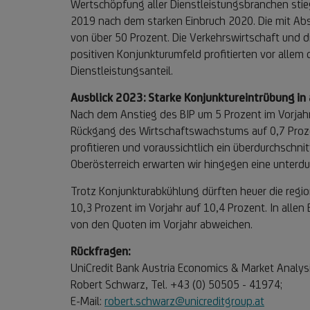
Wertschöpfung aller Dienstleistungsbranchen sti
2019 nach dem starken Einbruch 2020. Die mit A
von über 50 Prozent. Die Verkehrswirtschaft und d
positiven Konjunkturumfeld profitierten vor alle
Dienstleistungsanteil.
Ausblick 2023: Starke Konjunktureintrübung in
Nach dem Anstieg des BIP um 5 Prozent im Vorjahr
Rückgang des Wirtschaftswachstums auf 0,7 Prozen
profitieren und voraussichtlich ein überdurchschn
Oberösterreich erwarten wir hingegen eine unterdu
Trotz Konjunkturabkühlung dürften heuer die regio
10,3 Prozent im Vorjahr auf 10,4 Prozent. In alle
von den Quoten im Vorjahr abweichen.
Rückfragen:
UniCredit Bank Austria Economics & Market Analysi
Robert Schwarz, Tel. +43 (0) 50505 - 41974;
E-Mail:
robert.schwarz@unicreditgroup.at