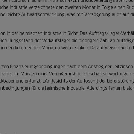
 den Euroraum sank im März auf 47,1 Punkte. Allerdings steht dahi
sche Industrie verzeichnete den zweiten Monat in Folge einen Rüc
ine leichte Aufwärtsentwicklung, was mit Verzögerung auch auf die
ion in der heimischen Industrie in Sicht. Das Auftrags-Lager-Verhä
m Befüllungsstand der Verkaufslager die niedrigere Zahl an Aufträ
it in den kommenden Monaten weiter sinken. Darauf weisen auch di
rten Finanzierungsbedingungen nach dem Anstieg der Leitzinsen 
haben im März zu einer Verringerung der Geschäftserwartungen auf 
ckbauer und ergänzt: „Angesichts der Auflösung der Lieferstörun
edingungen für die heimische Industrie. Allerdings fehlen bislan