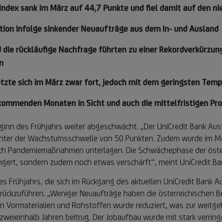
Index sank im März auf 44,7 Punkte und fiel damit auf den n
ktion infolge sinkender Neuaufträge aus dem In- und Ausland
nd die rückläufige Nachfrage führten zu einer Rekordverkürzun
en
etzte sich im März zwar fort, jedoch mit dem geringsten Temp
n kommenden Monaten in Sicht und auch die mittelfristigen 
 Beginn des Frühjahrs weiter abgeschwächt. „Der UniCredit Bank Au
unter der Wachstumsschwelle von 50 Punkten. Zudem wurde im März
ch Pandemiemaßnahmen unterlagen. Die Schwächephase der österre
längert, sondern zudem noch etwas verschärft“, meint UniCredit 
s Frühjahrs, die sich im Rückgang des aktuellen UniCredit Bank A
ückzuführen. „Weniger Neuaufträge haben die österreichischen Be
 Vormaterialien und Rohstoffen wurde reduziert, was zur weitg
zweieinhalb Jahren beitrug. Der Jobaufbau wurde mit stark verrin