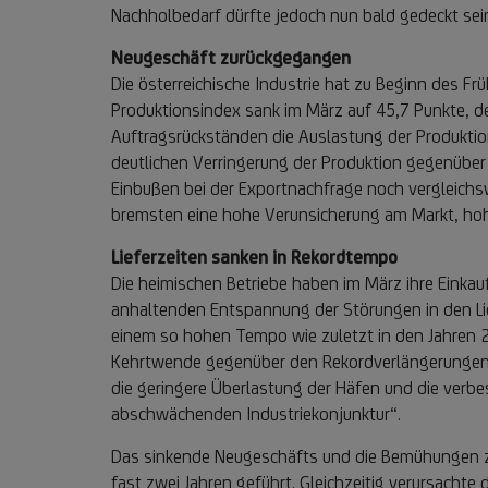
Nachholbedarf dürfte jedoch nun bald gedeckt sei
Neugeschäft zurückgegangen
Die österreichische Industrie hat zu Beginn des F
Produktionsindex sank im März auf 45,7 Punkte, 
Auftragsrückständen die Auslastung der Produktio
deutlichen Verringerung der Produktion gegenübe
Einbußen bei der Exportnachfrage noch vergleichs
bremsten eine hohe Verunsicherung am Markt, hoh
Lieferzeiten sanken in Rekordtempo
Die heimischen Betriebe haben im März ihre Einkauf
anhaltenden Entspannung der Störungen in den Liefe
einem so hohen Tempo wie zuletzt in den Jahren 20
Kehrtwende gegenüber den Rekordverlängerungen wäh
die geringere Überlastung der Häfen und die verbe
abschwächenden Industriekonjunktur“.
Das sinkende Neugeschäfts und die Bemühungen z
fast zwei Jahren geführt. Gleichzeitig verursach