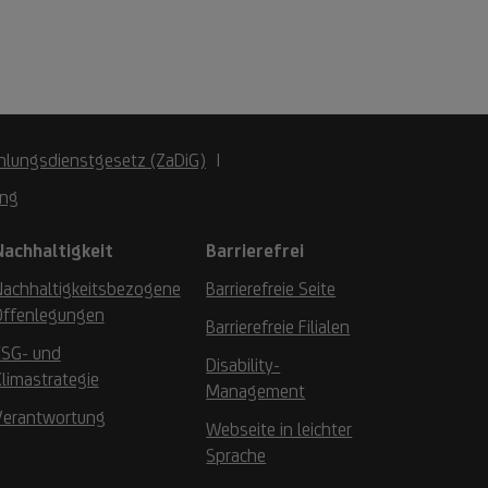
hlungsdienstgesetz (ZaDiG)
ung
Nachhaltigkeit
Barrierefrei
Nachhaltigkeitsbezogene
Barrierefreie Seite
Offenlegungen
Barrierefreie Filialen
ESG- und
Disability-
limastrategie
Management
Verantwortung
Webseite in leichter
Sprache