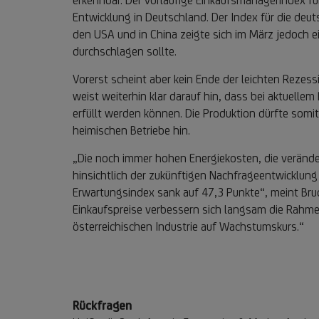
erkennbar. Der vorläufige Einkaufsmanagerindex für
Entwicklung in Deutschland. Der Index für die deut
den USA und in China zeigte sich im März jedoch e
durchschlagen sollte.
Vorerst scheint aber kein Ende der leichten Rezess
weist weiterhin klar darauf hin, dass bei aktuelle
erfüllt werden können. Die Produktion dürfte som
heimischen Betriebe hin.
„Die noch immer hohen Energiekosten, die verände
hinsichtlich der zukünftigen Nachfrageentwicklung 
Erwartungsindex sank auf 47,3 Punkte“, meint Bru
Einkaufspreise verbessern sich langsam die Rahmenb
österreichischen Industrie auf Wachstumskurs.“
Rückfragen