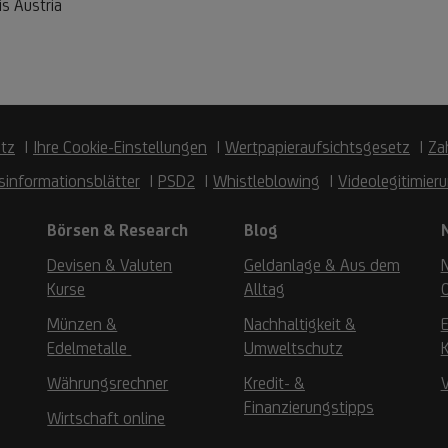
is Austria
tz
Ihre Cookie-Einstellungen
Wertpapieraufsichtsgesetz
Za
sinformationsblätter
PSD2
Whistleblowing
Videolegitimier
Börsen & Research
Blog
Devisen & Valuten
Geldanlage & Aus dem
Kurse
Alltag
Münzen &
Nachhaltigkeit &
Edelmetalle
Umweltschutz
K
Währungsrechner
Kredit- &
Finanzierungstipps
Wirtschaft online