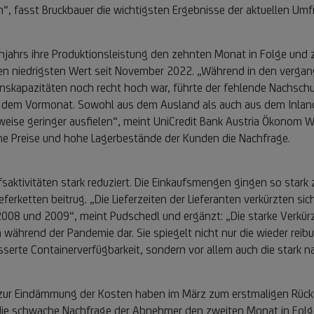
n“, fasst Bruckbauer die wichtigsten Ergebnisse der aktuellen U
rühjahrs ihre Produktionsleistung den zehnten Monat in Folge und
den niedrigsten Wert seit November 2022. „Während in den verga
nskapazitäten noch recht hoch war, führte der fehlende Nachschu
r dem Vormonat. Sowohl aus dem Ausland als auch aus dem Inland
weise geringer ausfielen“, meint UniCredit Bank Austria Ökonom 
e Preise und hohe Lagerbestände der Kunden die Nachfrage.
saktivitäten stark reduziert. Die Einkaufsmengen gingen so stark z
rketten beitrug. „Die Lieferzeiten der Lieferanten verkürzten sich
08 und 2009“, meint Pudschedl und ergänzt: „Die starke Verkürzun
rend der Pandemie dar. Sie spiegelt nicht nur die wieder reibung
sserte Containerverfügbarkeit, sondern vor allem auch die stark 
ur Eindämmung der Kosten haben im März zum erstmaligen Rückga
te die schwache Nachfrage der Abnehmer den zweiten Monat in Folg