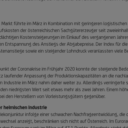
 Markt führte im März in Kombination mit geringeren logistisch
fskosten der österreichischen Sachgütererzeuger seit zweieinhalb
dächtigen Kostensteigerungen im Einkauf des vergangenen Jahres
ren Entspannung des Anstiegs der Abgabepreise. Der Index für die
ostenanstiege sowie ein steigender Lohndruck veranlassten viele 
 der Coronakrise im Frühjahr 2020 konnte der steigende Bedarf
z laufender Anpassung der Produktionskapazitäten an die nachl
n Industrie im März nahm daher weiter zu. Allerdings verringert
 den niedrigsten Wert seit etwas mehr als zwei Jahren. Einem hö
 bei den Herstellern von Vorleistungsgütern gegenüber.
 heimischen Industrie
riekonjunktur infolge einer schwachen Nachfrageentwicklung, die d
echsel anzeigt, beschränken sich nicht auf Österreich. Im Eurora