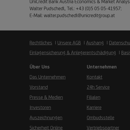
UniCredit Bank Austria Economics & Market Analys
Walter Pudschedl, Tel.: +43 (0)5 05 05-41957;
E-Mail: walter.pudschedl@unicreditgroup.at
Rechtliches
Unsere AGB
Aushang
Datenschu
Einlagensicherung & Anlegerentschädigung
Basi
Über Uns
Unternehmen
Das Unternehmen
Kontakt
Vorstand
24h Service
Presse & Medien
Filialen
Investoren
Karriere
Auszeichnungen
Ombudsstelle
Sicherheit Online
Vertriebspartner