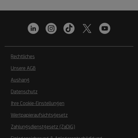
Einkommen.
GIS-
Gebühr,
Pay-
TV
Abonnements,
etc.)
Rechtliches
Unsere AGB
Aushang
Datenschutz
Ihre Cookie-Einstellungen
Wertpapieraufsichtsgesetz
Zahlungsdienstgesetz (ZaDiG)