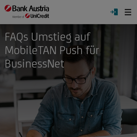
Ö
LOGIN
Menü
FAQs Umstieg auf
MobileTAN Push für
BusinessNet