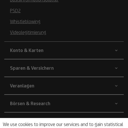
PSD2
Whistleblowing
Videolegitimierung
Konto & Karten
Sparen & Versichern
Veranlagen
Börsen & Research
Unternehmen
We use cookies to improve our services and to gain statistical