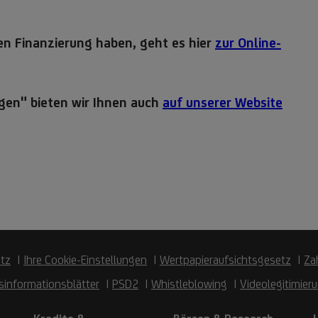
tz
Ihre Cookie-Einstellungen
Wertpapieraufsichtsgesetz
Za
sinformationsblätter
PSD2
Whistleblowing
Videolegitimier