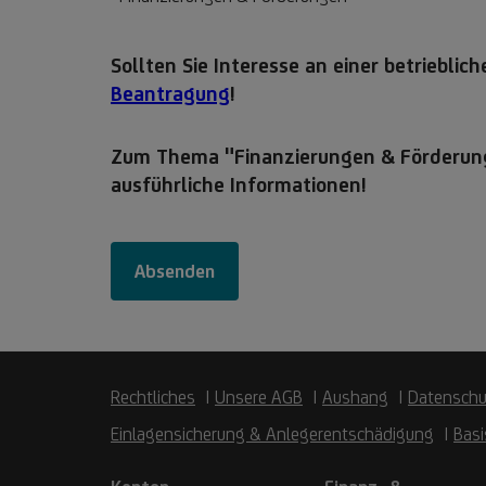
Rechtliches
Unsere AGB
Aushang
Datenschu
Einlagensicherung & Anlegerentschädigung
Basi