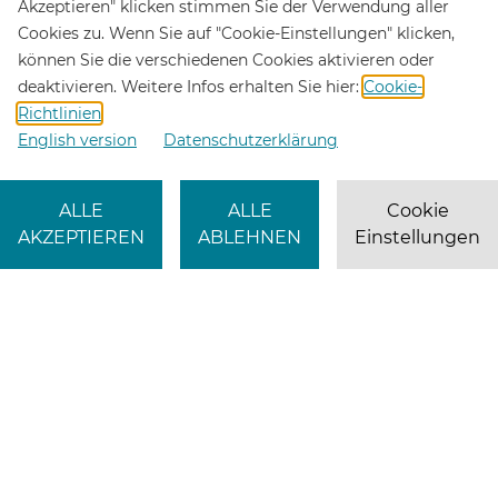
Akzeptieren" klicken stimmen Sie der Verwendung aller
Cookies zu. Wenn Sie auf "Cookie-Einstellungen" klicken,
können Sie die verschiedenen Cookies aktivieren oder
deaktivieren. Weitere Infos erhalten Sie hier:
Cookie-
Richtlinien
English version
Datenschutzerklärung
ALLE
ALLE
Cookie
AKZEPTIEREN
ABLEHNEN
Einstellungen
CHAT-SUPPORT
HILFE & KONTAKT
© 2009 - 2026 UniCredit Bank Austria AG
X
Xing
LinkedIn
YouTube
Unsere AGB
Impressum
Datenschutz